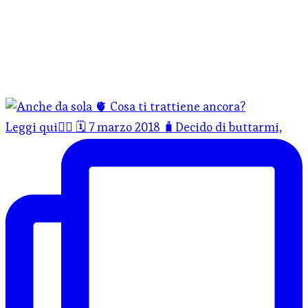
Leggi qui👇🏻 🗓️ 7 marzo 2018 🧳Decido di buttarmi,