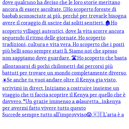
Succede sempre tutto all’improvviso😱 🇰🇪L’aria è a