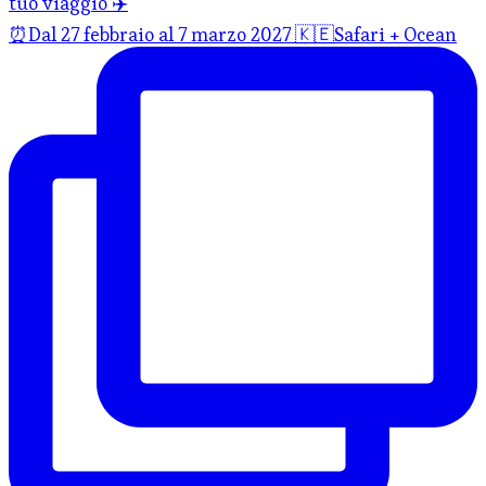
⏰Dal 27 febbraio al 7 marzo 2027 🇰🇪Safari + Ocean