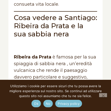
consueta vita locale.
Cosa vedere a Santiago:
Ribeira da Prata e la
sua sabbia nera
Ribeira da Prata
è famosa per la sua
spiaggia di sabbia nera , un’eredità
vulcanica che rende il paesaggio
davvero particolare e suggestivo,
lontano dall’immaginario a cui siamo
Utilizziamo i cookie per essere sicuri che tu possa avere la
abituati.
migliore esperienza sul nostro sito. Se continui ad utilizzare
questo sito noi assumiamo che tu ne sia felice.
Altrettanto suggestivo è il sentiero
per arrivarci, dove immersi nella
Ok
No
Privacy policy
natura, si trovano alcuni semplici e